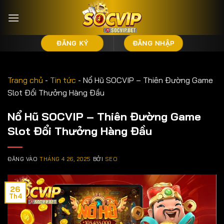
Bỏ
qua
nội
dung
ĐĂNG KÝ
ĐĂNG NHẬP
Trang chủ
-
Tin tức
-
Nổ Hũ SOCVIP – Thiên Đường Game
Slot Đổi Thưởng Hàng Đầu
Nổ Hũ SOCVIP – Thiên Đường Game
Slot Đổi Thưởng Hàng Đầu
ĐĂNG VÀO
THÁNG 4 26, 2025
BỞI
SEO
26
Th4