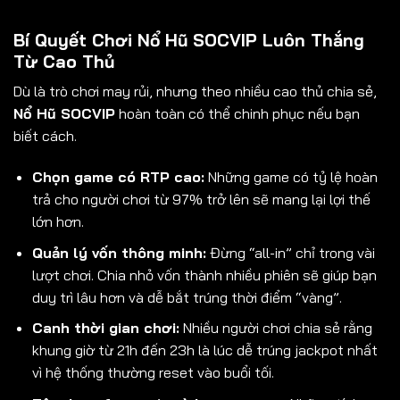
Bí Quyết Chơi Nổ Hũ SOCVIP Luôn Thắng
Từ Cao Thủ
Dù là trò chơi may rủi, nhưng theo nhiều cao thủ chia sẻ,
Nổ Hũ SOCVIP
hoàn toàn có thể chinh phục nếu bạn
biết cách.
Chọn game có RTP cao:
Những game có tỷ lệ hoàn
trả cho người chơi từ 97% trở lên sẽ mang lại lợi thế
lớn hơn.
Quản lý vốn thông minh:
Đừng “all-in” chỉ trong vài
lượt chơi. Chia nhỏ vốn thành nhiều phiên sẽ giúp bạn
duy trì lâu hơn và dễ bắt trúng thời điểm “vàng”.
Canh thời gian chơi:
Nhiều người chơi chia sẻ rằng
khung giờ từ 21h đến 23h là lúc dễ trúng jackpot nhất
vì hệ thống thường reset vào buổi tối.