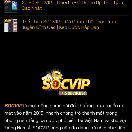
Xổ Số SOCVIP – Chơi Lô Đề Online Uy Tín | Tỷ Lệ
Cao Nhất
Thể Thao SOCVIP – Cá Cược Thể Thao Trực
Tuyến Đỉnh Cao | Kèo Cược Hấp Dẫn
SOCVIP
là một cổng game bài đổi thưởng trực tuyến ra
mắt vào năm 2015, nhanh chóng trở thành một trong
những nền tảng cá cược phổ biến tại Việt Nam và khu vực
Đông Nam Á.
SOCVIP cung cấp đa dạng trò chơi như tiến