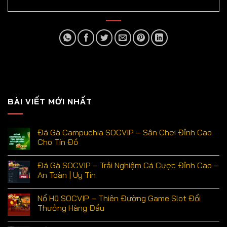
BÀI VIẾT MỚI NHẤT
Đá Gà Campuchia SOCVIP – Sân Chơi Đỉnh Cao
Cho Tín Đồ
Đá Gà SOCVIP – Trải Nghiệm Cá Cược Đỉnh Cao –
An Toàn | Uy Tín
Nổ Hũ SOCVIP – Thiên Đường Game Slot Đổi
Thưởng Hàng Đầu