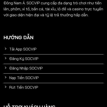
Đông Nam Á.
SOCVIP cung cấp đa dạng trò chơi như tiến
lên, phỏm, xì tố, bắn cá, tài xỉu, lô đề và casino trực tuyến
với giao diện hiện đại và tỷ lệ trả thưởng hấp dẫn.
HƯỚNG DẪN
Tải App SOCVIP
Đăng Ký SOCVIP
Đăng Nhập SOCVIP
Nạp Tiền SOCVIP
Rút Tiền SOCVIP