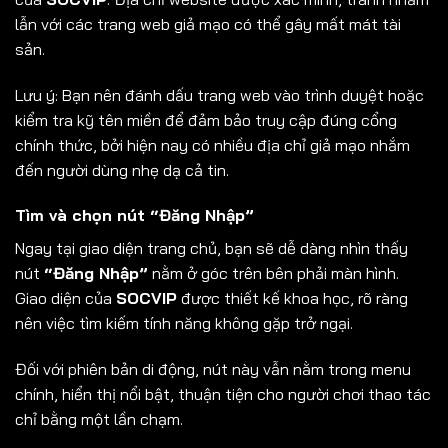
lẫn với các trang web giả mạo có thể gây mất mát tài
sản.
Lưu ý: Bạn nên đánh dấu trang web vào trình duyệt hoặc
kiểm tra kỹ tên miền để đảm bảo truy cập đúng cổng
chính thức, bởi hiện nay có nhiều địa chỉ giả mạo nhắm
đến người dùng nhẹ dạ cả tin.
Tìm và chọn nút “Đăng Nhập”
Ngay tại giao diện trang chủ, bạn sẽ dễ dàng nhìn thấy
nút
“Đăng Nhập”
nằm ở góc trên bên phải màn hình.
Giao diện của
SOCVIP
được thiết kế khoa học, rõ ràng
nên việc tìm kiếm tính năng không gặp trở ngại.
Đối với phiên bản di động, nút này vẫn nằm trong menu
chính, hiển thị nổi bật, thuận tiện cho người chơi thao tác
chỉ bằng một lần chạm.