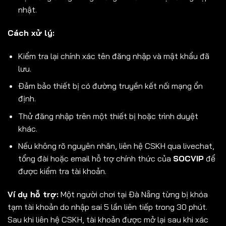
nhật.
Cách xử lý:
Kiểm tra lại chính xác tên đăng nhập và mật khẩu đã
lưu.
Đảm bảo thiết bị có đường truyền kết nối mạng ổn
định.
Thử đăng nhập trên một thiết bị hoặc trình duyệt
khác.
Nếu không rõ nguyên nhân, liên hệ CSKH qua livechat,
tổng đài hoặc email hỗ trợ chính thức của
SOCVIP
để
được kiểm tra tài khoản.
Ví dụ hỗ trợ:
Một người chơi tại Đà Nẵng từng bị khóa
tạm tài khoản do nhập sai 5 lần liên tiếp trong 30 phút.
Sau khi liên hệ CSKH, tài khoản được mở lại sau khi xác