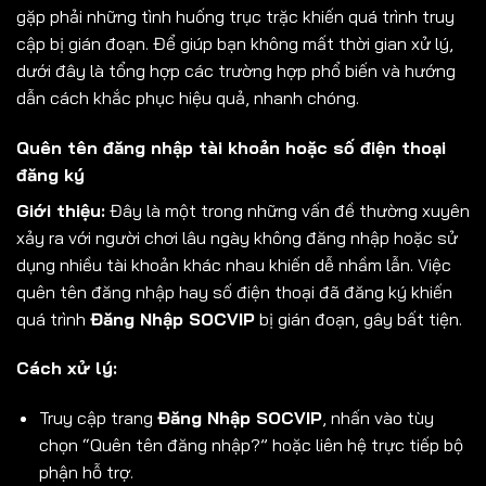
gặp phải những tình huống trục trặc khiến quá trình truy
cập bị gián đoạn. Để giúp bạn không mất thời gian xử lý,
dưới đây là tổng hợp các trường hợp phổ biến và hướng
dẫn cách khắc phục hiệu quả, nhanh chóng.
Quên tên đăng nhập tài khoản hoặc số điện thoại
đăng ký
Giới thiệu:
Đây là một trong những vấn đề thường xuyên
xảy ra với người chơi lâu ngày không đăng nhập hoặc sử
dụng nhiều tài khoản khác nhau khiến dễ nhầm lẫn. Việc
quên tên đăng nhập hay số điện thoại đã đăng ký khiến
quá trình
Đăng Nhập SOCVIP
bị gián đoạn, gây bất tiện.
Cách xử lý:
Truy cập trang
Đăng Nhập SOCVIP
, nhấn vào tùy
chọn “Quên tên đăng nhập?” hoặc liên hệ trực tiếp bộ
phận hỗ trợ.