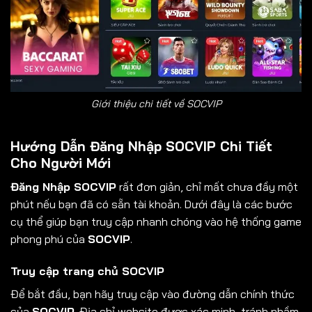
Giới thiệu chi tiết về SOCVIP
Hướng Dẫn Đăng Nhập SOCVIP Chi Tiết
Cho Người Mới
Đăng Nhập SOCVIP
rất đơn giản, chỉ mất chưa đầy một
phút nếu bạn đã có sẵn tài khoản. Dưới đây là các bước
cụ thể giúp bạn truy cập nhanh chóng vào hệ thống game
phong phú của
SOCVIP
.
Truy cập trang chủ SOCVIP
Để bắt đầu, bạn hãy truy cập vào đường dẫn chính thức
của
SOCVIP
. Địa chỉ website được xác minh, tránh nhầm