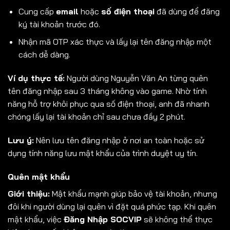
Cung cấp
email
hoặc
số điện thoại
đã dùng để đăng
ký tài khoản trước đó.
Nhận mã OTP xác thực và lấy lại tên đăng nhập một
cách dễ dàng.
Ví dụ thực tế:
Người dùng Nguyễn Văn An từng quên
tên đăng nhập sau 3 tháng không vào game. Nhờ tính
năng hỗ trợ khôi phục qua số điện thoại, anh đã nhanh
chóng lấy lại tài khoản chỉ sau chưa đầy 2 phút.
Lưu ý:
Nên lưu tên đăng nhập ở nơi an toàn hoặc sử
dụng tính năng lưu mật khẩu của trình duyệt uy tín.
Quên mật khẩu
Giới thiệu:
Mật khẩu mạnh giúp bảo vệ tài khoản, nhưng
đôi khi người dùng lại quên vì đặt quá phức tạp. Khi quên
mật khẩu, việc
Đăng Nhập SOCVIP
sẽ không thể thực